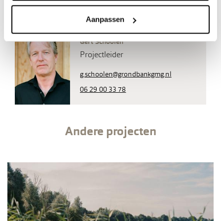
Meer weten?
Aanpassen
Gert Schoolen
Projectleider
g.schoolen@grondbankgmg.nl
06 29 00 33 78
Andere projecten