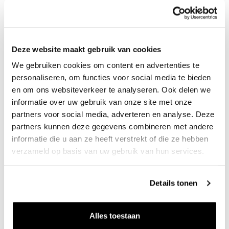
is vaak prima toe te passen waardoor het een nuttige
bestemming krijgt. In het Besluit activiteiten leefomgeving
(Bal) is het hergebruik van grond en baggerspecie geregeld.
Deze website maakt gebruik van cookies
Zo stelt het Bal dat de toepassing van grond altijd nuttig en
We gebruiken cookies om content en advertenties te
functioneel moet zijn. Daarnaast moet de grond aan
personaliseren, om functies voor social media te bieden
vastgestelde normen voldoen. Bij Grondbank GMG
en om ons websiteverkeer te analyseren. Ook delen we
gebruiken wij voor onze projecten over het algemeen grond
informatie over uw gebruik van onze site met onze
uit de regio. Daardoor besparen we op transport en
partners voor social media, adverteren en analyse. Deze
partners kunnen deze gegevens combineren met andere
voorkomen we onnodige CO2-uitstoot. Voor deze wal in
informatie die u aan ze heeft verstrekt of die ze hebben
Apeldoorn is 130.000 kuub overtollige grond gebruikt. Circa
verzameld op basis van uw gebruik van hun services.
90% is afkomstig binnen een straal van 40 kilometer van de
geluidswal.
Details tonen
Lees hier meer over dit project
Alles toestaan