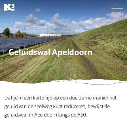
Overslaan
Hoofdn
en
K3
naar
derde
de
inhoud
gaan
Geluidswal Apeldoorn
Dat je in een korte tijd op een duurzame manier het
geluid van de snelweg kunt reduceren, bewijst de
geluidswal in Apeldoorn langs de A50.