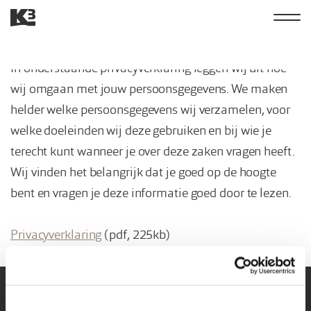
Overslaan
Hoofdn
Privacyverklaring
en
K3
naar
derde
In onderstaande privacyverklaring leggen wij uit hoe
de
inhoud
wij omgaan met jouw persoonsgegevens. We maken
gaan
helder welke persoonsgegevens wij verzamelen, voor
welke doeleinden wij deze gebruiken en bij wie je
terecht kunt wanneer je over deze zaken vragen heeft.
Wij vinden het belangrijk dat je goed op de hoogte
bent en vragen je deze informatie goed door te lezen.
Privacyverklaring
(pdf, 225kb)
Kruimelpad
Home
Privacyverklaring