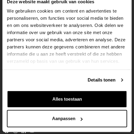
Deze website maakt gebruik van cookies
We gebruiken cookies om content en advertenties te
personaliseren, om functies voor social media te bieden
en om ons websiteverkeer te analyseren. Ook delen we
informatie over uw gebruik van onze site met onze
Overig
Over ons
partners voor social media, adverteren en analyse. Deze
Projecten
partners kunnen deze gegevens combineren met andere
Nieuws
informatie die u aan ze heeft verstrekt of die ze hebben
verzameld op basis van uw gebruik van hun services.
Werken bij K3
Stage lopen bij K3
Details tonen
Footer
K3 voor morgen
3
Alles toestaan
Privacyverklaring
K3
Vragen en klachten
Aanpassen
Disclaimer