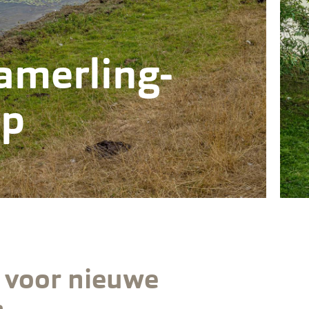
amerling­
ap
 voor nieuwe