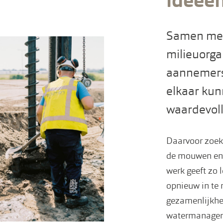
ideeë
Samen met
milieuorg
aannemers
elkaar kun
waardevoll
Daarvoor zoek
de mouwen en 
werk geeft zo 
opnieuw in te r
gezamenlijkhe
watermanageme