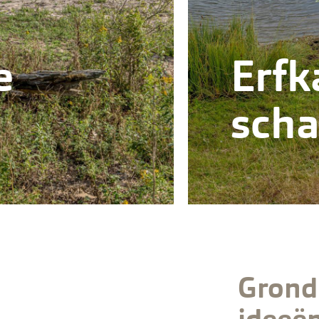
e
Erfk
sch
Grond