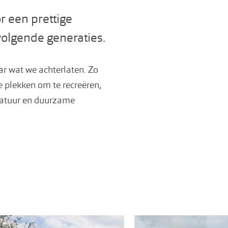
r een prettige
volgende generaties.
aar wat we achterlaten. Zo
 plekken om te recreëren,
natuur en duurzame