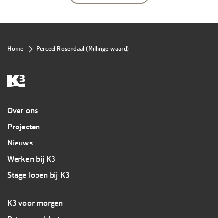
Kruimelpad
Home
Perceel Rosendaal (Millingerwaard)
Overig
Over ons
Projecten
Nieuws
Werken bij K3
Stage lopen bij K3
Footer
K3 voor morgen