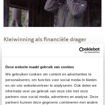
Kleiwinning als financiële drager
De winning van klei vormt de (financiële) drager van het
project; met de kleiwinning wordt de herinrichting
gefinancierd en de bouwsector van een belangrijke
Deze website maakt gebruik van cookies
grondstof voorzien. De vrijkomende klei wordt per
We gebruiken cookies om content en advertenties te
vrachtwagen afgevoerd naar steenfabrieken, waar er
personaliseren, om functies voor social media te bieden
bakstenen en dakpannen van worden gemaakt.
en om ons websiteverkeer te analyseren. Ook delen we
informatie over uw gebruik van onze site met onze
partners voor social media, adverteren en analyse. Deze
partners kunnen deze gegevens combineren met andere