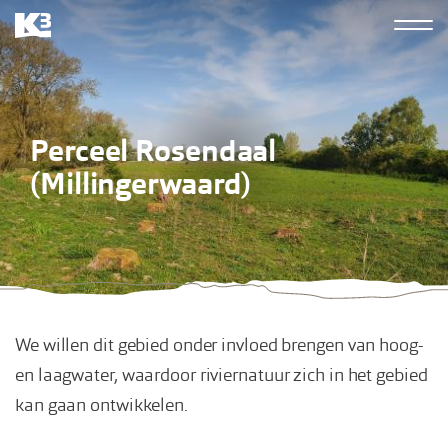
Overslaan
Hoofdn
en
K3
naar
derde
de
inhoud
Perceel Rosendaal
gaan
(Millingerwaard)
We willen dit gebied onder invloed brengen van hoog-
en laagwater, waardoor riviernatuur zich in het gebied
kan gaan ontwikkelen.