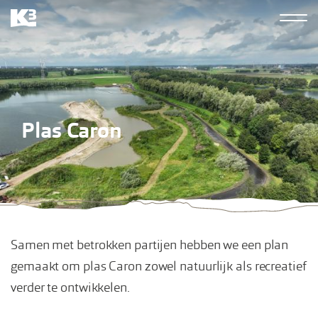
Overslaan
Hoofdn
en
K3
naar
derde
de
inhoud
gaan
Plas Caron
Samen met betrokken partijen hebben we een plan
gemaakt om plas Caron zowel natuurlijk als recreatief
verder te ontwikkelen.