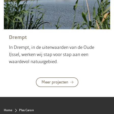
Drempt
In Drempt, in de uiterwaarden van de Oude
IJssel, werken wij stap voor stap aan een
waardevol natuurgebied.
Meer projecten
Kruimelpad
Home
Plas Caron