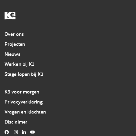
Overig
Over ons
Projecten
Nieuws
Werken bij K3
Stage lopen bij K3
Footer
K3 voor morgen
3
Privacyverklaring
K3
Vragen en klachten
Disclaimer