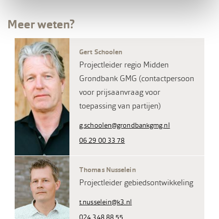
Meer weten?
Gert Schoolen
Projectleider regio Midden
Grondbank GMG (contactpersoon
voor prijsaanvraag voor
toepassing van partijen)
g.schoolen@grondbankgmg.nl
06 29 00 33 78
Thomas Nusselein
Projectleider gebiedsontwikkeling
t.nusselein@k3.nl
024 348 88 55