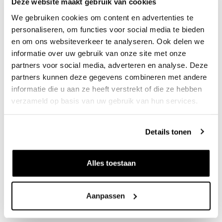
Deze website maakt gebruik van cookies
gestart met de zandwinning. Begin december 2023 zijn we
We gebruiken cookies om content en advertenties te
gestart met het toepassen van grond en baggerspecie als
personaliseren, om functies voor social media te bieden
basis voor natuurontwikkeling en recreatie in het gebied.
en om ons websiteverkeer te analyseren. Ook delen we
informatie over uw gebruik van onze site met onze
Downloads
partners voor social media, adverteren en analyse. Deze
partners kunnen deze gegevens combineren met andere
Nieuwsbrief juli 2025
informatie die u aan ze heeft verstrekt of die ze hebben
verzameld op basis van uw gebruik van hun services.
Nieuwsbrief juli 2024
Nieuwsbrief november 2023
Nieuwsbrief oktober 2022
Details tonen
Nieuwsbrief april 2022
Nieuwsbrief juni 2021
Alles toestaan
Nieuwsbrief juli 2020
Nieuwsbrief juli 2019
Aanpassen
Nieuwsbrief februari 2019
Brochure september 2018