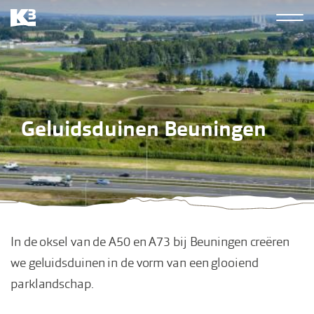
Overslaan
Hoofdn
en
K3
naar
derde
de
inhoud
gaan
Geluidsduinen Beuningen
In de oksel van de A50 en A73 bij Beuningen creëren
we geluidsduinen in de vorm van een glooiend
parklandschap.