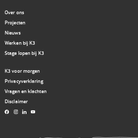
Overig
Over ons
Projecten
Nieuws
Werken bij K3
Stage lopen bij K3
Footer
K3 voor morgen
3
Privacyverklaring
K3
Vragen en klachten
Disclaimer