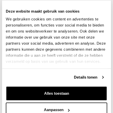
Deze website maakt gebruik van cookies
We gebruiken cookies om content en advertenties te
personaliseren, om functies voor social media te bieden
en om ons websiteverkeer te analyseren. Ook delen we
informatie over uw gebruik van onze site met onze
partners voor social media, adverteren en analyse. Deze
partners kunnen deze gegevens combineren met andere
informatie die u aan ze heeft verstrekt of die ze hebben
verzameld op basis van uw gebruik van hun services.
Details tonen
Afronding in 2018
In 2018 hebben we het project feestelijk opgeleverd. Het
Alles toestaan
gebied kan zich nu in alle rust gaan ontwikkelen. Wij kijken
terug op een mooi, succesvol project waarmee de entree
Aanpassen