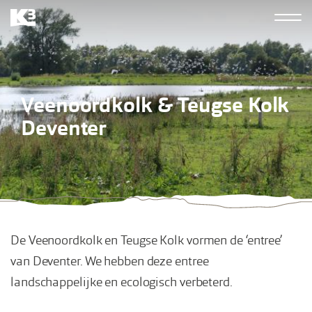
Overslaan
Hoofdn
en
K3
naar
derde
de
inhoud
Veenoordkolk & Teugse Kolk
gaan
Deventer
De Veenoordkolk en Teugse Kolk vormen de ‘entree’
van Deventer. We hebben deze entree
landschappelijke en ecologisch verbeterd.