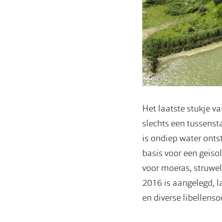
Het laatste stukje v
slechts een tussenst
is ondiep water ont
basis voor een geïsol
voor moeras, struwe
2016 is aangelegd, l
en diverse libellens