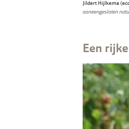
Jildert Hijlkema (ec
aaneengesloten natuu
Een rijk