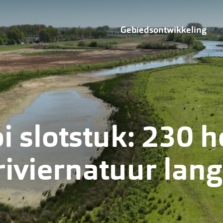
Hoofdnavig
Gebiedsontwikkeling
K3
derde
 slotstuk: 230 h
iviernatuur lang