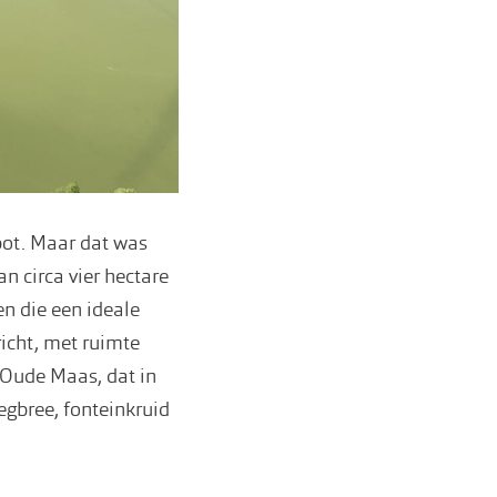
epot. Maar dat was
n circa vier hectare
n die een ideale
richt, met ruimte
 Oude Maas, dat in
egbree, fonteinkruid