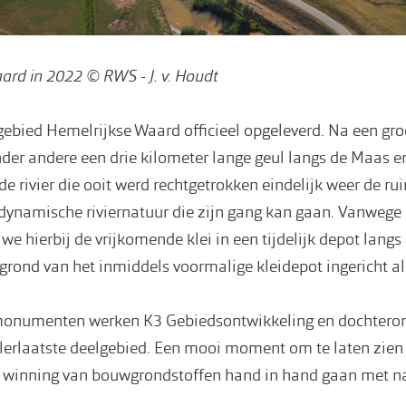
ard in 2022 © RWS - J. v. Houdt
ebied Hemelrijkse Waard officieel opgeleverd. Na een gro
nder andere een drie kilometer lange geul langs de Maas 
de rivier die ooit werd rechtgetrokken eindelijk weer de ru
, dynamische riviernatuur die zijn gang kan gaan. Vanwege
we hierbij de vrijkomende klei in een tijdelijk depot langs 
ergrond van het inmiddels voormalige kleidepot ingericht al
numenten werken K3 Gebiedsontwikkeling en dochtero
llerlaatste deelgebied. Een mooi moment om te laten zien
winning van bouwgrondstoffen hand in hand gaan met na