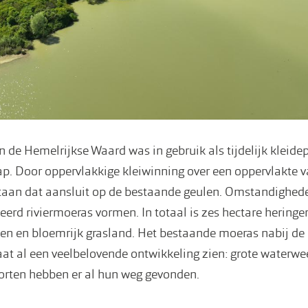
an de Hemelrijkse Waard was in gebruik als tijdelijk kleid
ap. Door oppervlakkige kleiwinning over een oppervlakte va
staan dat aansluit op de bestaande geulen. Omstandighede
eerd riviermoeras vormen. In totaal is zes hectare heringe
len en bloemrijk grasland. Het bestaande moeras nabij de
aat al een veelbelovende ontwikkeling zien: grote waterwe
oorten hebben er al hun weg gevonden.