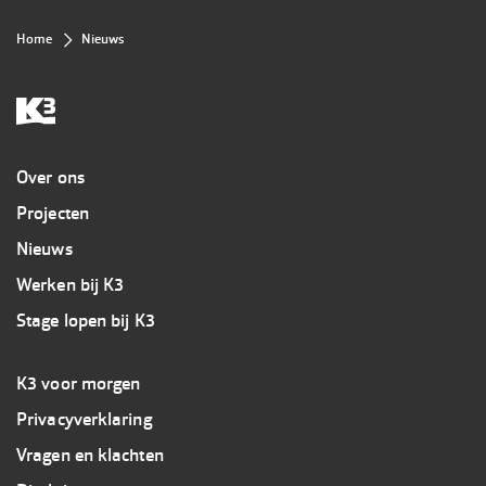
Kruimelpad
Home
Nieuws
Overig
Over ons
Projecten
Nieuws
Werken bij K3
Stage lopen bij K3
Footer
K3 voor morgen
3
Privacyverklaring
K3
Vragen en klachten