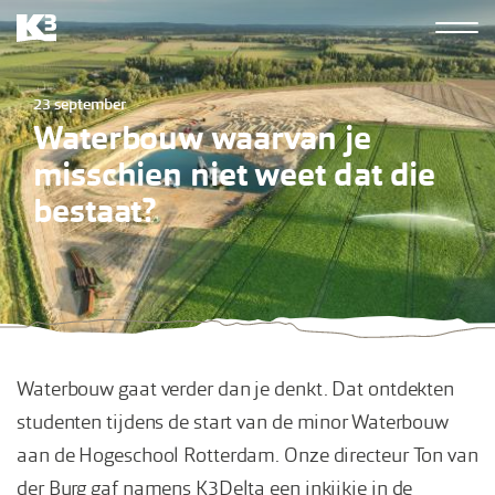
Overslaan
Hoofdn
en
K3
naar
derde
23 september
de
Waterbouw waarvan je
inhoud
misschien niet weet dat die
gaan
bestaat?
Waterbouw gaat verder dan je denkt. Dat ontdekten
studenten tijdens de start van de minor Waterbouw
aan de Hogeschool Rotterdam. Onze directeur Ton van
der Burg gaf namens K3Delta een inkijkje in de