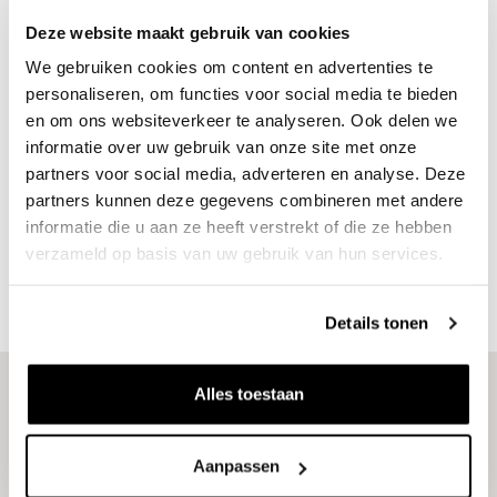
Deze website maakt gebruik van cookies
We gebruiken cookies om content en advertenties te
personaliseren, om functies voor social media te bieden
Ton benadrukte in zijn bijdrage dat waterbouw meer is dan
en om ons websiteverkeer te analyseren. Ook delen we
techniek en materieel alleen:
“Waterbouw gaat niet alleen
informatie over uw gebruik van onze site met onze
partners voor social media, adverteren en analyse. Deze
over techniek en materieel, maar ook over hoe je, in ons
partners kunnen deze gegevens combineren met andere
geval, grondstoffenwinning en gebiedsontwikkeling
informatie die u aan ze heeft verstrekt of die ze hebben
samenbrengt. Juist dat samenspel maakt ons vak zo
verzameld op basis van uw gebruik van hun services.
bijzonder en toekomstgericht.”
Een boodschap die goed
aansluit bij de dagelijkse praktijk van K3Delta.
Details tonen
Zoek de uitdaging die bij je past
Alles toestaan
Aan de studenten gaven we mee dat waterbouw vele kanten
kent en dat er dus altijd plek is voor nieuw talent. Of je
Aanpassen
interesse nu ligt bij techniek, ecologie, veiligheid of