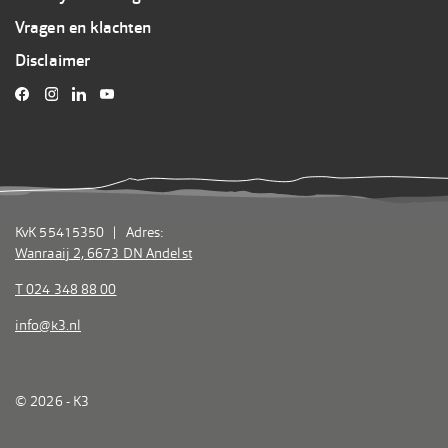
K3
Vragen en klachten
Disclaimer
KvK 55415350 | Adres:
Wanraaij 2, 6673 DN Andelst
T 024 348 88 00
info@k3.nl
© 2026 - K3