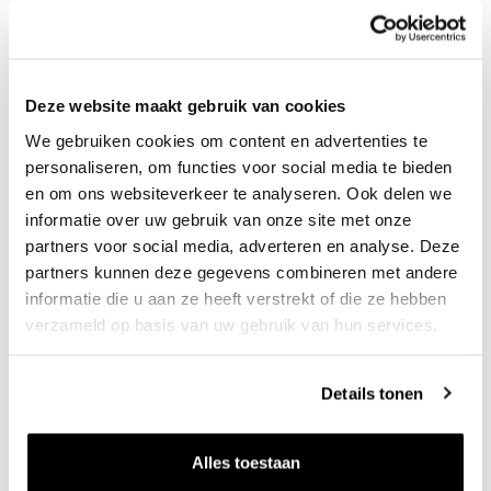
Deze website maakt gebruik van cookies
We gebruiken cookies om content en advertenties te
personaliseren, om functies voor social media te bieden
en om ons websiteverkeer te analyseren. Ook delen we
informatie over uw gebruik van onze site met onze
werkenbij@k3.nl
partners voor social media, adverteren en analyse. Deze
partners kunnen deze gegevens combineren met andere
informatie die u aan ze heeft verstrekt of die ze hebben
verzameld op basis van uw gebruik van hun services.
klik hiervoor op het Whatsapp logo
Hendrik Jan Barten
Details tonen
Directeur Grondbank GMG
Alles toestaan
hj.barten@grondbankgmg.nl