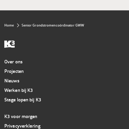
Kruimelpad
Home
Senior Grondstromencoördinator GWW
Overig
Over ons
Projecten
Nieuws
Werken bij K3
Stage lopen bij K3
Footer
K3 voor morgen
3
Privacyverklaring