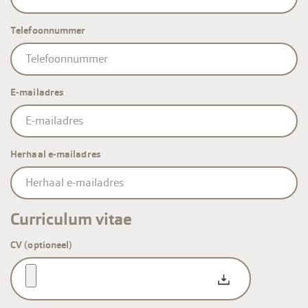
Telefoonnummer
E-mailadres
E-
mailadres
Herhaal e-mailadres
Curriculum vitae
CV (optioneel)