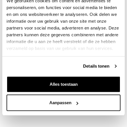
We gebruiken cookies om content en advertenties te
personaliseren, om functies voor social media te bieden
en om ons websiteverkeer te analyseren. Ook delen we
informatie over uw gebruik van onze site met onze
partners voor social media, adverteren en analyse. Deze
partners kunnen deze gegevens combineren met andere
informatie die u aan ze heeft verstrekt of die ze hebben
verzameld op basis van uw gebruik van hun services.
Nieuwsgierig
Om te blijven ontwikkelen en innoveren.
In onszelf en in onze projecten. We kijken verder, in
Details tonen
alle opzichten.
Betrouwbaar
Op en met ons kun je bouwen en
Alles toestaan
afspraken maken. We doen wat we beloven, staan met
beide benen op de grond en met de voeten erin.
Aanpassen
Verbinding
Wederzijds respect is voor ons de basis
van waaruit we werken. We zoeken de verbinding en
hebben oog voor de ander, zoals je mag verwachten