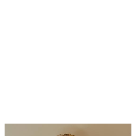
zeker niet het geval. De betrokkenheid is groot. De werksfeer
is ongedwongen en ik vind het fijn dat er aandacht is voor
een praatje. Gewoon even vertellen hoe je weekend of je
vakantie was."
"Je bokst het met elkaar voor elkaar. Niet alleen met ons
finance-team, maar ook met de andere collega’s. Je hebt
elkaar nodig. Bovendien is er volop ruimte om jezelf te
ontwikkelen. Je kijkt samen hoe het beter kan en het beste
uit jezelf kunt halen als je daar zelf voor open staat. Maar
ook hoe je in je vel zit. Werk/privébalans krijgt veel
aandacht. Tot slot vind ik het mooi dat we met elkaar
werken aan nieuwe natuur. We nemen iets maar geven er
meer voor terug. Ik vind het leuk om daar onderdeel van te
zijn.”