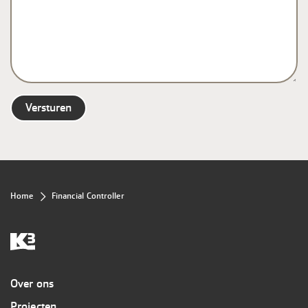
Kruimelpad
Home
Financial Controller
Overig
Over ons
Projecten