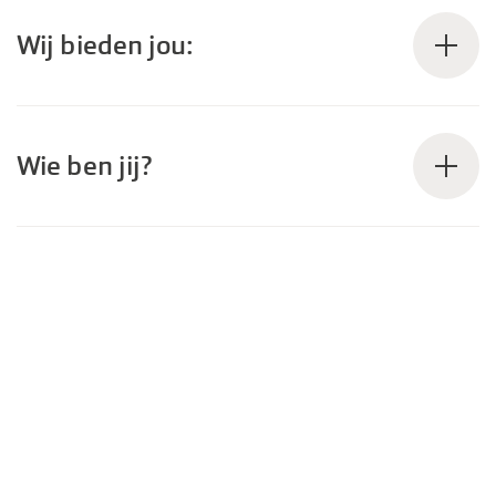
Wij bieden jou:
Wie ben jij?
“De switch om
bij een wat groter bedrijf te gaan werken, vond ik spannend.
Het idee is vaak dat je een nummer bent. Maar dat is hier