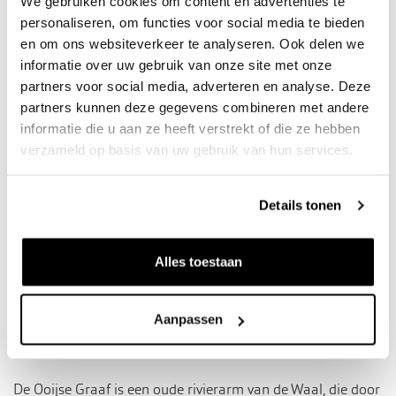
We gebruiken cookies om content en advertenties te
verantwoorde manier bij aan die basis, terwijl we
personaliseren, om functies voor social media te bieden
tegelijkertijd werken aan natuurontwikkeling en
en om ons websiteverkeer te analyseren. Ook delen we
recreatiemogelijkheden in het gebied.
informatie over uw gebruik van onze site met onze
partners voor social media, adverteren en analyse. Deze
Over de gebiedsontwikkeling in de
partners kunnen deze gegevens combineren met andere
Ooijse Graaf
informatie die u aan ze heeft verstrekt of die ze hebben
verzameld op basis van uw gebruik van hun services.
Details tonen
Alles toestaan
Aanpassen
De Ooijse Graaf is een oude rivierarm van de Waal, die door