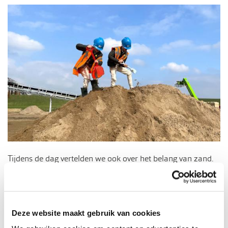
Tijdens de dag vertelden we ook over het belang van zand.
Het is de stille kracht achter bijvoorbeeld woningbouw,
sportvelden en infrastructuur: zonder zand en andere
bouwgrondstoffen kunnen we niet bouwen. Met de start van
Deze website maakt gebruik van cookies
de zandwinning in de Ooijse Graaf dragen we op een