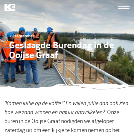
Overslaan
Hoofdn
en
K3
naar
derde
de
29 september
inhoud
Geslaagde Burendag in de
gaan
Ooijse Graaf
‘Komen jullie op de koffie?’ En willen jullie dan ook zien
hoe we zand winnen en natuur ontwikkelen?’
Onze
buren in de Ooijse Graaf nodigden we afgelopen
zaterdag uit om een kijkje te komen nemen op het