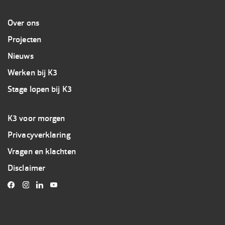
Overig
Over ons
Projecten
Nieuws
Werken bij K3
Stage lopen bij K3
Footer
K3 voor morgen
3
Privacyverklaring
K3
Vragen en klachten
Disclaimer