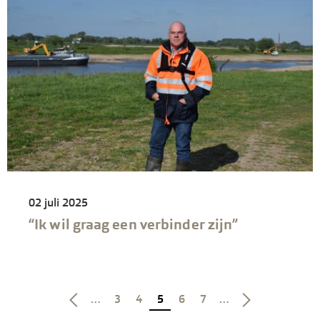
02 juli 2025
“Ik wil graag een verbinder zijn”
Vorige
Pagina
Pagina
Huidige
Pagina
Pagina
Volgende
Paginatie
…
3
4
5
6
7
…
pagina
pagina
pagina