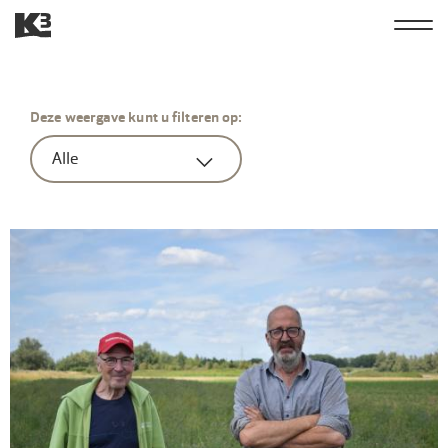
Overslaan
Hoofdn
Nieuws
en
K3
naar
derde
de
Deze weergave kunt u filteren op:
inhoud
gaan