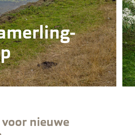
amerling­
ap
 voor nieuwe