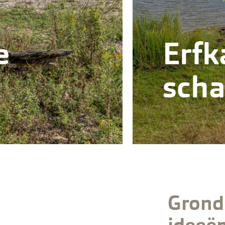
e
Erfk
sch
Grond