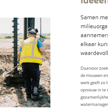
ideeë
Samen met
milieuorg
aannemers
elkaar kun
waardevoll
Daarvoor zoek
de mouwen en 
werk geeft zo 
opnieuw in te r
gezamenlijkhe
watermanageme