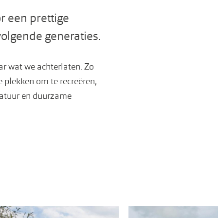
r een prettige
volgende generaties.
aar wat we achterlaten. Zo
 plekken om te recreëren,
natuur en duurzame